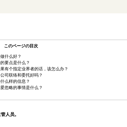
このページの目次
要做什么好？
确的要点是什么？
如果有个指定业界者的话，该怎么办？
设公司联络和委托好吗？
享什么样的信息？
却爱忽略的事情是什么？
主管人员。