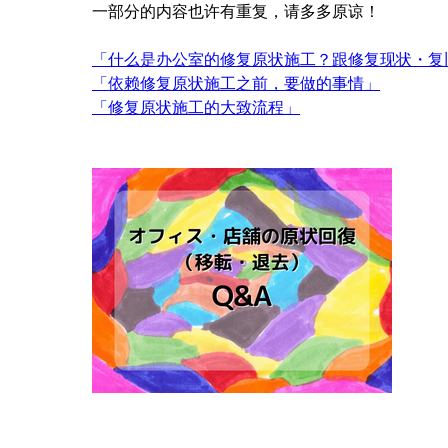
一部分的内容也许有重复，请多多原谅！
「
什么是
办公室的修复原状施工？跟修复现状
・
复
「
依赖修复原状施工之前，要做的事情
」
「
修复原状施工的大致流程
」