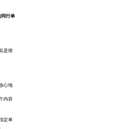
的同行单
实是很
放心地
个内容
指定单
。