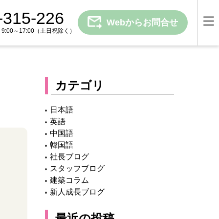
-315-226
Webからお問合せ
00～17:00
（土日祝除く）
カテゴリ
日本語
英語
中国語
韓国語
社長ブログ
スタッフブログ
建築コラム
新人成長ブログ
最近の投稿