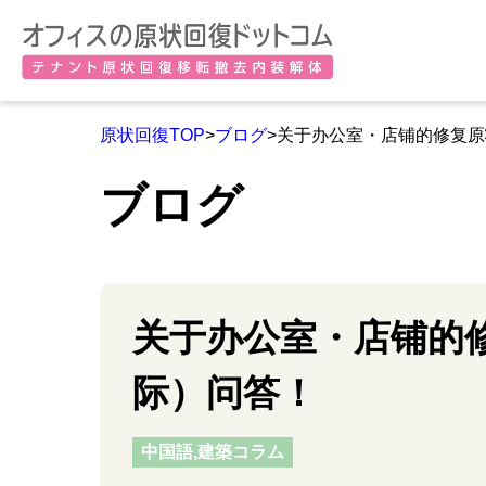
原状回復TOP
>
ブログ
>关于办公室・店铺的修复
ブログ
关于办公室・店铺的
际）问答！
中国語,建築コラム