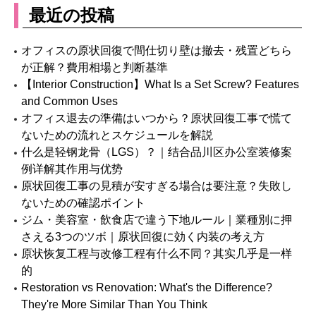
最近の投稿
オフィスの原状回復で間仕切り壁は撤去・残置どちら
が正解？費用相場と判断基準
【Interior Construction】What Is a Set Screw? Features
and Common Uses
オフィス退去の準備はいつから？原状回復工事で慌て
ないための流れとスケジュールを解説
什么是轻钢龙骨（LGS）？｜结合品川区办公室装修案
例详解其作用与优势
原状回復工事の見積が安すぎる場合は要注意？失敗し
ないための確認ポイント
ジム・美容室・飲食店で違う下地ルール｜業種別に押
さえる3つのツボ｜原状回復に効く内装の考え方
原状恢复工程与改修工程有什么不同？其实几乎是一样
的
Restoration vs Renovation: What's the Difference?
They're More Similar Than You Think