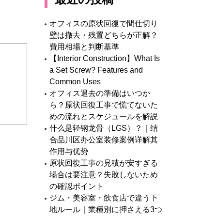
オフィスの原状回復で間仕切り
壁は撤去・残置どちらが正解？
費用相場と判断基準
【Interior Construction】What Is
a Set Screw? Features and
Common Uses
オフィス退去の準備はいつか
ら？原状回復工事で慌てないた
めの流れとスケジュールを解説
什么是轻钢龙骨（LGS）？｜结
合品川区办公室装修案例详解其
作用与优势
原状回復工事の見積が安すぎる
場合は要注意？失敗しないため
の確認ポイント
ジム・美容室・飲食店で違う下
地ルール｜業種別に押さえる3つ