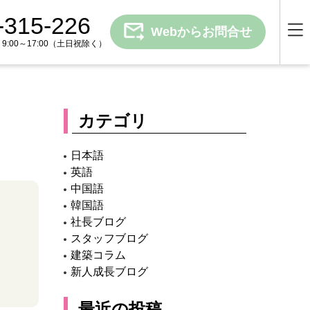
-315-226
Webからお問合せ
00～17:00
（土日祝除く）
カテゴリ
日本語
英語
中国語
韓国語
社長ブログ
スタッフブログ
建築コラム
新人成長ブログ
最近の投稿