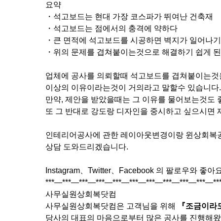
요약
・석고보드는 현대 가장 코스파가 뛰여난 건축재
・석고보드는 점에서의 충격에 약하다
・큰 면적에 석고보드를 시공하면 벽지가 일어나기
・위의 문제를 겹쳐붙이는것으로 해결하기 쉽게 
업체에 공사를 의뢰할때 석고보드를 겹쳐붙이는것을
이상의 이유이라는것이 거의라고 말할수 있습니다.
만약, 제안을 받았을때는 그 이유를 물어보는것도 
또 그 반대로 강도랑 디자인을 중시하고 싶으시면
인테리어공사에 관한 레이아웃변경이랑 윈상회복공사
상담 도와드리겠습니다.
Instagram、Twitter、Facebook 의 팔로우와 
***―***―***―***―***―***―***―***―***―***―**
사무실원상회복닷컴
사무실원상회복닷컴은 고객님을 위해
『
조금이라
당사의 대표의 마음으로부터 많은 공사를 진행해왔