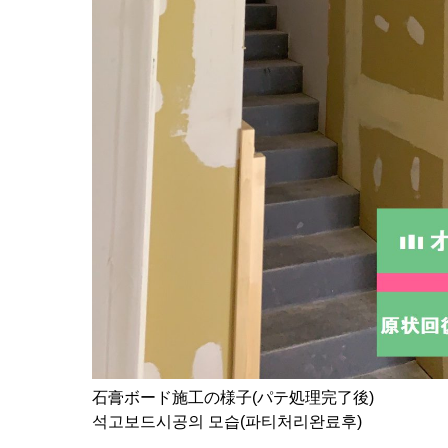
石膏ボード施工の様子(パテ処理完了後)
석고보드시공의 모습(파티처리완료후)