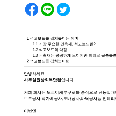
1
석고보드를 겹쳐붙이는 의미
1.1
가장 주요한 건축재, 석고보드란?
1.2
석고보드의 약점
1.3
건축재는 평평하게 보이지만 의외로 울퉁불퉁
2
석고보드를 겹쳐붙이면
안녕하세요.
사무실원상회복닷컴
입니다.
저희 회사는 도쿄이케부쿠로를 중심으로 관동일대에
보드공사,떡가베공사,도배공사,바닥공사등 인테리
이번엔