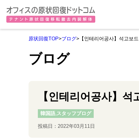
原状回復TOP
>
ブログ
>【인테리어공사】석고보드
ブログ
【인테리어공사】석고
韓国語,スタッフブログ
投稿日：2022年03月11日