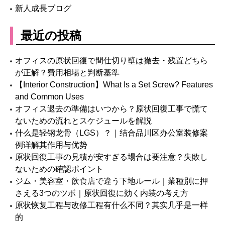
新人成長ブログ
最近の投稿
オフィスの原状回復で間仕切り壁は撤去・残置どちら
が正解？費用相場と判断基準
【Interior Construction】What Is a Set Screw? Features
and Common Uses
オフィス退去の準備はいつから？原状回復工事で慌て
ないための流れとスケジュールを解説
什么是轻钢龙骨（LGS）？｜结合品川区办公室装修案
例详解其作用与优势
原状回復工事の見積が安すぎる場合は要注意？失敗し
ないための確認ポイント
ジム・美容室・飲食店で違う下地ルール｜業種別に押
さえる3つのツボ｜原状回復に効く内装の考え方
原状恢复工程与改修工程有什么不同？其实几乎是一样
的