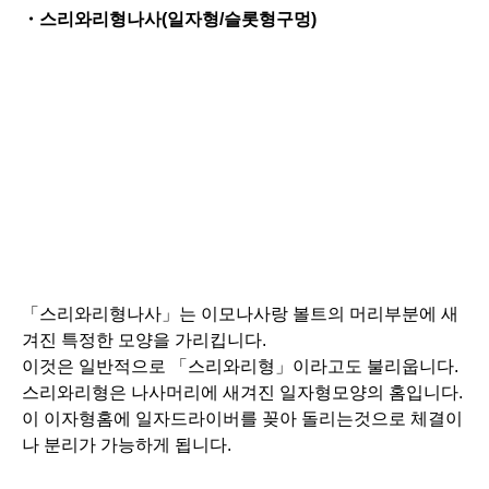
「스리와리형나사」는 이모나사랑 볼트의 머리부분에 새
겨진 특정한 모양을 가리킵니다.
이것은 일반적으로 「스리와리형」이라고도 불리웁니다.
스리와리형은 나사머리에 새겨진 일자형모양의 홈입니다.
이 이자형홈에 일자드라이버를 꽂아 돌리는것으로 체결이
나 분리가 가능하게 됩니다.
「스리와리형나사」는 드라이버가 나사에 단단히 걸려 돌
리기 쉽도록 설계되였습니다.
특히 목재등의 부드러운 소재에 사용되는 경우가 많지만,
다른 용도에도 일반적으로 볼수 있습니다.
예를 들면, 문의 힌지나 목재가구를 조립하는데 사용할수
있습니다.
이처럼 나사를 취급하는 경우에는 일자드라이버를 사용하
는 효과적입니다.
클래식하고 일반적인 디자인이고 오래된 가구랑 일반적인
DIY에 사용됩니다.