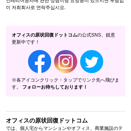
※各アイコンクリック・タップでリンク先へ飛びま
す。
フォローお待ちしております！
オフィスの原状回復ドットコム
では、個人宅からマンションやオフィス、商業施設のテ
ナント、ホテル、学校など規模を問わず、原状回復工
事、内装工事を承っております。
お見積り、ご相談は是非お気軽に弊社までご連絡くださ
い。
〒171-0014
東京都豊島区池袋2-62-10
武藏屋第３ビル４階
Webお見積もりはこちらへ