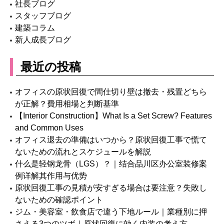
and Common Uses
オフィス退去の準備はいつから？原状回復工事で慌て
ないための流れとスケジュールを解説
什么是轻钢龙骨（LGS）？｜结合品川区办公室装修案
例详解其作用与优势
原状回復工事の見積が安すぎる場合は要注意？失敗し
ないための確認ポイント
ジム・美容室・飲食店で違う下地ルール｜業種別に押
さえる3つのツボ｜原状回復に効く内装の考え方
原状恢复工程与改修工程有什么不同？其实几乎是一样
的
Restoration vs Renovation: What's the Difference?
They're More Similar Than You Think