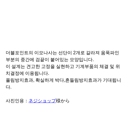
치결정에 이용됩니다.
풀림방지효과, 확실하게 박다,흔들림방지효과가 기대됩니
다.
사진인용：
ネジショップ
様から
【머리부분의 구멍모양】
머리부분의 형태 4종류의 소개입니다.
・필립스구멍(십자가홈,십자구멍있는것)