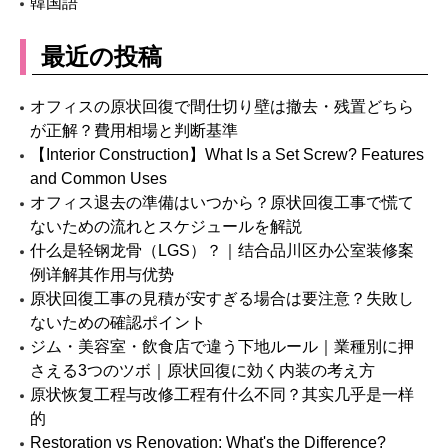
韓国語
最近の投稿
オフィスの原状回復で間仕切り壁は撤去・残置どちら
が正解？費用相場と判断基準
【Interior Construction】What Is a Set Screw? Features
and Common Uses
オフィス退去の準備はいつから？原状回復工事で慌て
ないための流れとスケジュールを解説
什么是轻钢龙骨（LGS）？｜结合品川区办公室装修案
例详解其作用与优势
原状回復工事の見積が安すぎる場合は要注意？失敗し
ないための確認ポイント
ジム・美容室・飲食店で違う下地ルール｜業種別に押
さえる3つのツボ｜原状回復に効く内装の考え方
原状恢复工程与改修工程有什么不同？其实几乎是一样
的
Restoration vs Renovation: What's the Difference?