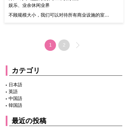
娱乐、业余休闲业界
不顾规模大小，我们可以对待所有商业设施的室…
1
2
カテゴリ
日本語
英語
中国語
韓国語
最近の投稿