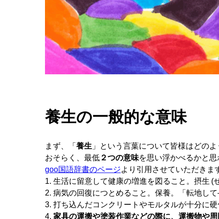
養生の一般的な意味
まず、「
養生
」という言葉について皆様はどのよ
おそらく、最低
２つの意味
を思い浮かべるかと思
goo国語辞書のページ
より引用させていただきま
生活に留意して健康の増進を図ること。摂生 (
病気の回復につとめること。保養。「転地して
打ち込んだコンクリートやモルタルが十分に硬
家具の運搬や塗装作業などの際に、運搬物や周