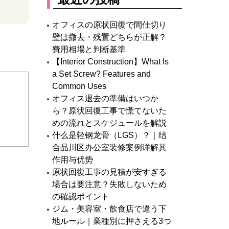
オフィスの原状回復で間仕切り
壁は撤去・残置どちらが正解？
費用相場と判断基準
【Interior Construction】What Is
a Set Screw? Features and
Common Uses
オフィス退去の準備はいつか
ら？原状回復工事で慌てないた
めの流れとスケジュールを解説
什么是轻钢龙骨（LGS）？｜结
合品川区办公室装修案例详解其
作用与优势
原状回復工事の見積が安すぎる
場合は要注意？失敗しないため
の確認ポイント
ジム・美容室・飲食店で違う下
地ルール｜業種別に押さえる3つ