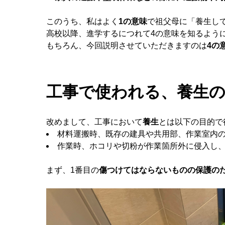
このうち、私はよく
1の意味
で祖父母に「養生し
高校以降、進学するにつれて4の意味を知るよう
もちろん、今回説明させていただきますのは
4の
工事で使われる、養生
改めまして、工事において
養生
とは以下の目的で
材料運搬時、既存の建具や共用部、作業室内
作業時、ホコリや切粉が作業箇所外に侵入し
まず、1番目の
傷つけてはならないものの保護の