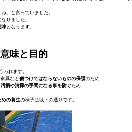
てね」と言っていました。
になりました。
意味
となります。
の意味と目的
行われます。
の家具など
傷つけてはならないものの保護
のため
、
汚損や清掃の手間になる事を防ぐ
ため
ための養生
の様子は以下の通りです。