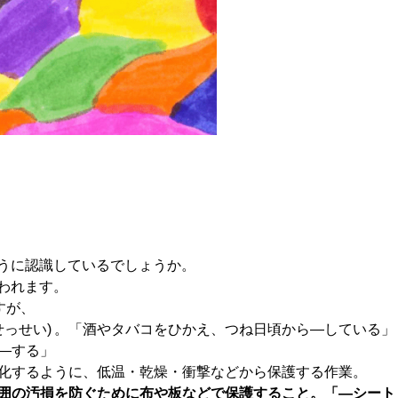
うに認識しているでしょうか。
われます。
すが、
せっせい) 。「酒やタバコをひかえ、つね日頃から―している」
―する」
化するように、低温・乾燥・衝撃などから保護する作業。
囲の汚損を防ぐために布や板などで保護すること。「―シート