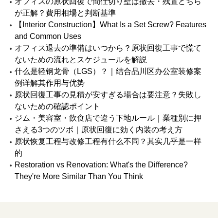
オフィスの原状回復で間仕切り壁は撤去・残置どちら
が正解？費用相場と判断基準
【Interior Construction】What Is a Set Screw? Features
and Common Uses
オフィス退去の準備はいつから？原状回復工事で慌て
ないための流れとスケジュールを解説
什么是轻钢龙骨（LGS）？｜结合品川区办公室装修案
例详解其作用与优势
原状回復工事の見積が安すぎる場合は要注意？失敗し
ないための確認ポイント
ジム・美容室・飲食店で違う下地ルール｜業種別に押
さえる3つのツボ｜原状回復に効く内装の考え方
原状恢复工程与改修工程有什么不同？其实几乎是一样
的
Restoration vs Renovation: What's the Difference?
They're More Similar Than You Think