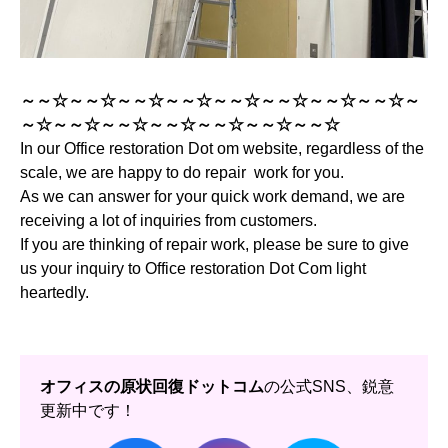
～～☆～～☆～～☆～～☆～～☆～～☆～～☆～～☆～
～☆～～☆～～☆～～☆～～☆～～☆～～☆
In our Office restoration Dot om website, regardless of the
scale, we are happy to do repair work for you.
As we can answer for your quick work demand, we are
receiving a lot of inquiries from customers.
If you are thinking of repair work, please be sure to give
us your inquiry to Office restoration Dot Com light
heartedly.
オフィスの原状回復ドットコム
の公式SNS、鋭意
更新中です！